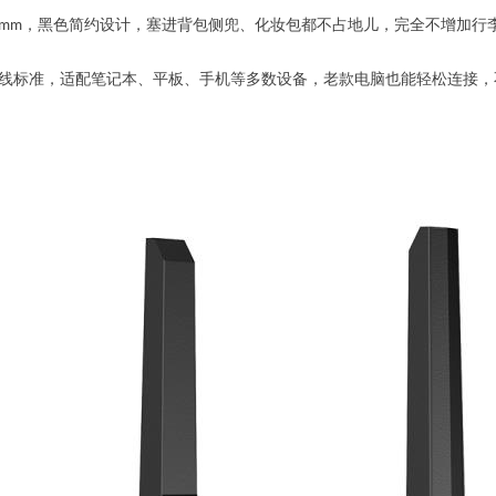
520.5mm，黑色简约设计，塞进背包侧兜、化妆包都不占地儿，完全不增加行
SB2.0/3.0 总线标准，适配笔记本、平板、手机等多数设备，老款电脑也能轻