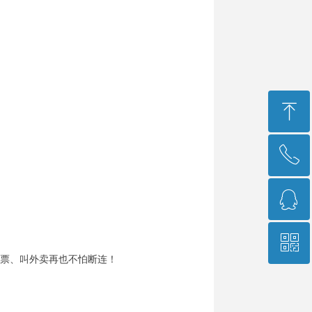
ꁸ
ꂅ
回到顶部
ꁗ
400-966-9689
ꀥ
751573541
、订门票、叫外卖再也不怕断连！
销售经理微信