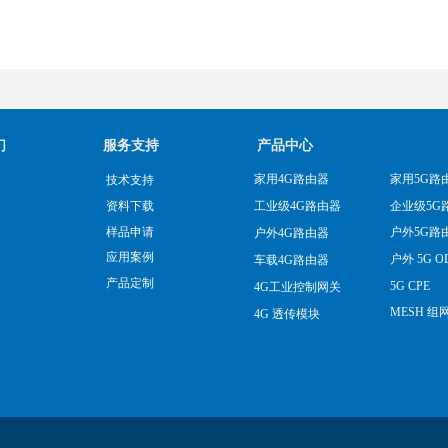
们
服务支持
产品中心
家用4G路由器
家用5G路
技术支持
企业级5G
资料下载
工业级4G路由器
样品申请
户外5G路
户外4G路由器
应用案例
户外 5G O
车载4G路由器
产品定制
5G CPE
4G工业控制网关
MESH 组
4G 透传模块