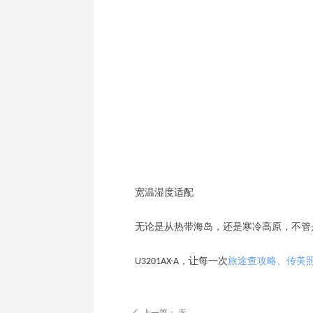
宽温湿度适配
无论是
从热带海岛
，
还是
寒冷高原
，
不管
U3201AX-A，让每一次
旅途查攻略、传美